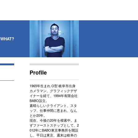
 WHAT?
Profile
1965年生まれ O型 岐阜市出身
カメラマン、グラフィックデザ
イナーを経て、1994年有限会社
BABO設立。
素晴らしいクライアント、スタ
ッフ、仕事仲間に恵まれ、なん
とか20年。
現在、今後の20年を模索中。ま
ずファーストステップとして、2
012年にBABO東京事務所を開設
し、平日は東京、週末は岐阜の