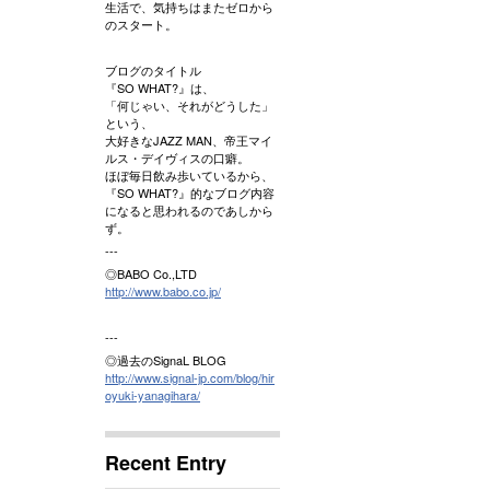
生活で、気持ちはまたゼロから
のスタート。
ブログのタイトル
『SO WHAT?』は、
「何じゃい、それがどうした」
という、
大好きなJAZZ MAN、帝王マイ
ルス・デイヴィスの口癖。
ほぼ毎日飲み歩いているから、
『SO WHAT?』的なブログ内容
になると思われるのであしから
ず。
---
◎BABO Co.,LTD
http://www.babo.co.jp/
---
◎過去のSignaL BLOG
http://www.signal-jp.com/blog/hir
oyuki-yanagihara/
Recent Entry