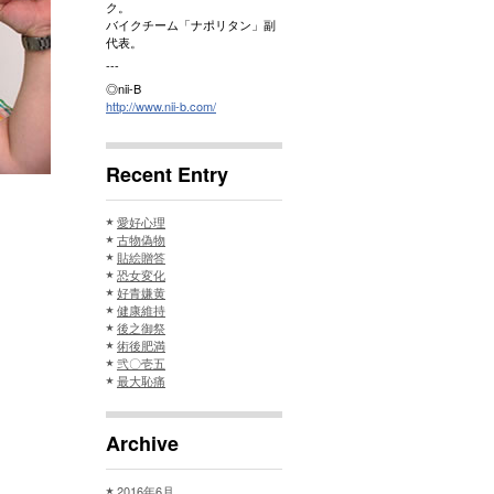
ク。
バイクチーム「ナポリタン」副
代表。
---
◎nii-B
http://www.nii-b.com/
Recent Entry
愛好心理
古物偽物
貼絵贈答
恐女変化
好青嫌黄
健康維持
後之御祭
術後肥満
弐〇壱五
最大恥痛
Archive
2016年6月