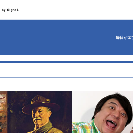
y SignaL
毎日がエ