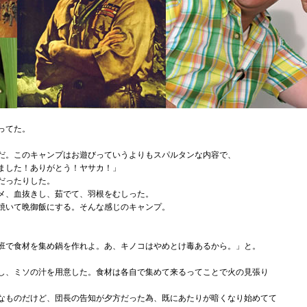
ってた。
だ。このキャンプはお遊びっていうよりもスパルタンな内容で、
ました！ありがとう！ヤサカ！」
だったりした。
メ、血抜きし、茹でて、羽根をむしった。
焼いて晩御飯にする。そんな感じのキャンプ。
。
班で食材を集め鍋を作れよ。あ、キノコはやめとけ毒あるから。」と。
し、ミソの汁を用意した。食材は各自で集めて来るってことで火の見張り
なものだけど、団長の告知が夕方だった為、既にあたりが暗くなり始めてて