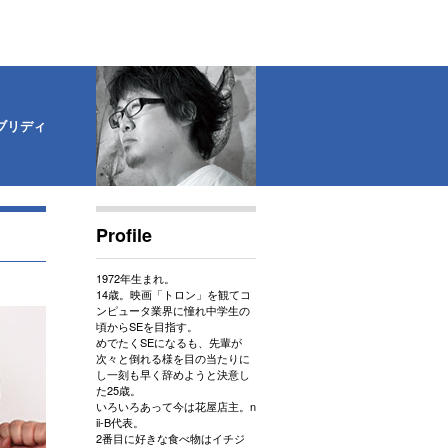
ブリディ
Profile
1972年生まれ。
14歳。映画「トロン」を観てコ
ンピュータ業界に憧れ中学生の
頃からSEを目指す。
めでたくSEになるも、先輩が
次々と倒れる様を目の当たりに
し一刻も早く辞めようと決意し
た25歳。
いろいろあって今は花屋店主。
n
ii-B代表。
2番目に好きな食べ物はイチジ