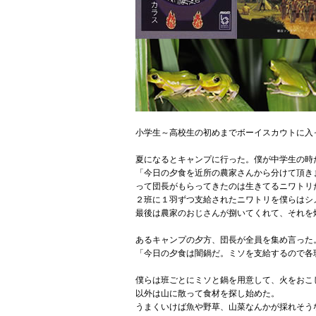
小学生～高校生の初めまでボーイスカウトに入
夏になるとキャンプに行った。僕が中学生の時
「今日の夕食を近所の農家さんから分けて頂き
って団長がもらってきたのは生きてるニワトリ
２班に１羽ずつ支給されたニワトリを僕らはシ
最後は農家のおじさんが捌いてくれて、それを
あるキャンプの夕方、団長が全員を集め言った
「今日の夕食は闇鍋だ。ミソを支給するので各
僕らは班ごとにミソと鍋を用意して、火をおこ
以外は山に散って食材を探し始めた。
うまくいけば魚や野草、山菜なんかが採れそう