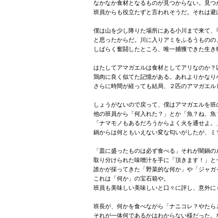
なかなか食材となるものが見つからない。見つ
班員からも役立たずと言われそうだ。それは避
僕は山を少し降りた場所にある小川まで来て、
と思ったからだ。川に入りアミをふるうものの
しばらく奮闘したところ、唯一捕獲できた生き
はたしてアマガエルは食材としてアリなのか？
鶏肉に良く似てた記憶がある。あれよりかなり
さらに時間が経っても結局、２匹のアマガエル
しょうがないので戻って、僕はアマガエルを班
他の班員から「何入れた？」とか「魚？ね、魚
「ナマモノもあるだろうからよく火を通せよ。
鍋からは何ともいえない変な匂いがしたが、ミ
「皿に盛ったものは必ず食べる」それが闇鍋の
取り分けられた味噌汁を手に「頂きます！」と
誰かが採ってきた「野菜的な何か」や「ジャガ
これは「何か」の宝石箱や。
班員も美味しい美味しいと口々に評し、意外に
班長が、何かを食べながら「ナニコレ？やたら
それが一体何であるかはわからない様だった。