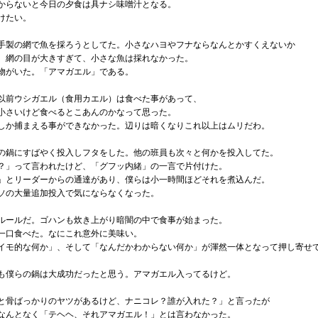
からないと今日の夕食は具ナシ味噌汁となる。
けたい。
手製の網で魚を採ろうとしてた。小さなハヨやフナならなんとかすくえないか
、網の目が大きすぎて、小さな魚は採れなかった。
物がいた。「アマガエル」である。
以前ウシガエル（食用カエル）は食べた事があって、
小さいけど食べるとこあんのかなって思った。
しか捕まえる事ができなかった。辺りは暗くなりこれ以上はムリだわ。
の鍋にすばやく投入しフタをした。他の班員も次々と何かを投入してた。
？」って言われたけど、「グフッ内緒」の一言で片付けた。
」とリーダーからの通達があり、僕らは小一時間ほどそれを煮込んだ。
ソの大量追加投入で気にならなくなった。
ルールだ。ゴハンも炊き上がり暗闇の中で食事が始まった。
一口食べた。なにこれ意外に美味い。
イモ的な何か」、そして「なんだかわからない何か」が渾然一体となって押し寄せ
も僕らの鍋は大成功だったと思う。アマガエル入ってるけど。
と骨ばっかりのヤツがあるけど、ナニコレ？誰が入れた？」と言ったが
なんとなく「テヘヘ、それアマガエル！」とは言わなかった。