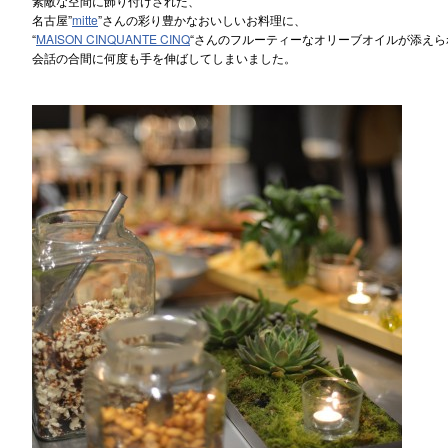
素敵な空間に飾り付けされた、
名古屋”
mitte
”さんの彩り豊かなおいしいお料理に、
“
MAISON CINQUANTE CINQ
“さんのフルーティーなオリーブオイルが添えら
会話の合間に何度も手を伸ばしてしまいました。